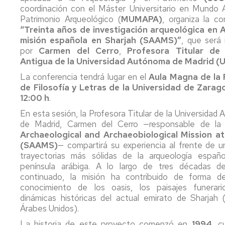
coordinación con el Máster Universitario en Mundo 
Patrimonio Arqueológico (
MUMAPA)
, organiza la co
“Treinta años de investigación arqueológica en A
misión española en Sharjah (SAAMS)”
, que será 
por
Carmen del Cerro
,
Profesora Titular de 
Antigua de la Universidad Autónoma de Madrid (
La conferencia tendrá lugar en el
Aula Magna de la 
de Filosofía y Letras de la Universidad de Zarag
12:00 h
.
En esta sesión, la Profesora Titular de la Universidad
de Madrid, Carmen del Cerro —responsable de l
Archaeological and Archaeobiological Mission at
(SAAMS)
— compartirá su experiencia al frente de u
trayectorias más sólidas de la arqueología españ
península arábiga. A lo largo de tres décadas de
continuado, la misión ha contribuido de forma de
conocimiento de los oasis, los paisajes funerari
dinámicas históricas del actual emirato de Sharjah 
Árabes Unidos).
La historia de este proyecto comenzó en
1994
, c