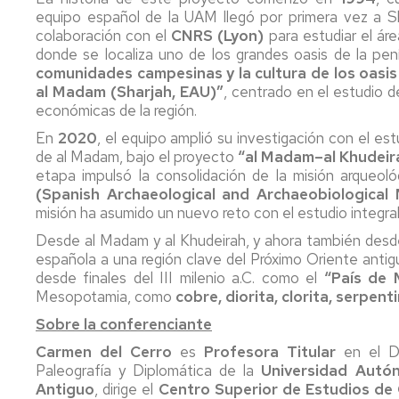
equipo español de la UAM llegó por primera vez a S
colaboración con el
CNRS (Lyon)
para estudiar el ár
donde se localiza uno de los grandes oasis de la pe
comunidades campesinas y la cultura de los oasis
al Madam (Sharjah, EAU)”
, centrado en el estudio d
económicas de la región.
En
2020
, el equipo amplió su investigación con el est
de al Madam, bajo el proyecto
“al Madam–al Khudeirah
etapa impulsó la consolidación de la misión arqueo
(Spanish Archaeological and Archaeobiological 
misión ha asumido un nuevo reto con el estudio integra
Desde al Madam y al Khudeirah, y ahora también desd
española a una región clave del Próximo Oriente antigu
desde finales del III milenio a.C. como el
“País de
Mesopotamia, como
cobre, diorita, clorita, serpent
Sobre la conferenciante
Carmen del Cerro
es
Profesora Titular
en el De
Paleografía y Diplomática de la
Universidad Autó
Antiguo
, dirige el
Centro Superior de Estudios de 