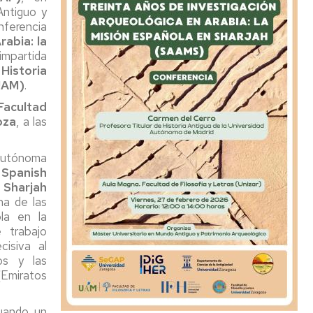
DE
Antiguo y
DOCTORADO
nferencia
EN
rabia: la
CIENCIAS
impartida
DE
Historia
LA
UAM)
.
ANTIGÜEDAD
Facultad
oza
, a las
PROGRAMA
DE
DOCTORADO
 Autónoma
EN
a
Spanish
PATRIMONIO,
 Sharjah
SOCIEDADES
na de las
Y
ola en la
ESPACIOS
 trabajo
DE
cisiva al
FRONTERA
os y las
(Emiratos
uando un