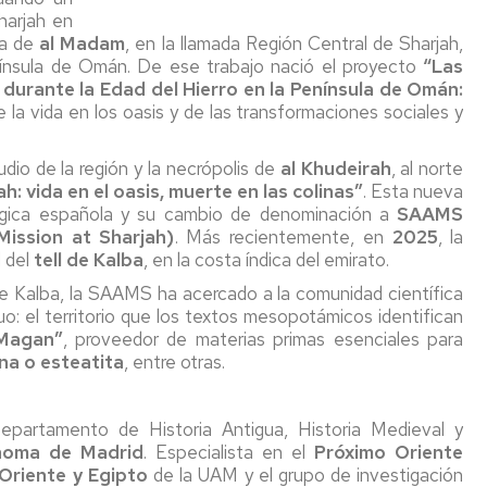
harjah en
ea de
al Madam
, en la llamada Región Central de Sharjah,
nínsula de Omán. De ese trabajo nació el proyecto
“Las
 durante la Edad del Hierro en la Península de Omán:
e la vida en los oasis y de las transformaciones sociales y
udio de la región y la necrópolis de
al Khudeirah
, al norte
: vida en el oasis, muerte en las colinas”
. Esta nueva
lógica española y su cambio de denominación a
SAAMS
Mission at Sharjah)
. Más recientemente, en
2025
, la
l del
tell de Kalba
, en la costa índica del emirato.
e Kalba, la SAAMS ha acercado a la comunidad científica
o: el territorio que los textos mesopotámicos identifican
 Magan”
, proveedor de materias primas esenciales para
ina o esteatita
, entre otras.
partamento de Historia Antigua, Historia Medieval y
noma de Madrid
. Especialista en el
Próximo Oriente
Oriente y Egipto
de la UAM y el grupo de investigación